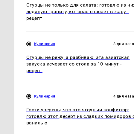
Огурцы не только для салата: готовлю из ни
ледяную граниту, которая спасает в жару -
рецепт
Кулинария
3 дня наз
Огурцы не режу, а разбиваю: эта азиатская
закуска исчезает со стола за 10 минут -
рецепт
Кулинария
4 дня наз
Гости уверены, что это ягодный конфитюр:
готовлю этот десерт из сладких помидоров 
ванилью