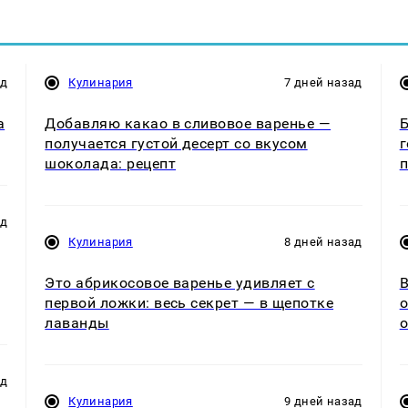
ад
Кулинария
7 дней назад
а
Добавляю какао в сливовое варенье —
Б
получается густой десерт со вкусом
г
шоколада: рецепт
п
ад
Кулинария
8 дней назад
Это абрикосовое варенье удивляет с
первой ложки: весь секрет — в щепотке
о
лаванды
о
ад
Кулинария
9 дней назад