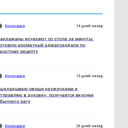
Кулинария
14 дней назад
аклажаны исчезают со стола за минуты:
отовлю ароматный аджапсандали по
ростому рецепту
Кулинария
15 дней назад
Выкладываю овощи кружочками и
тправляю в духовку: получается вкуснее
бычного рагу
Кулинария
26 дней назад