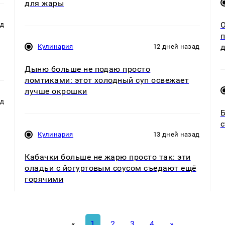
для жары
О
ад
п
д
Кулинария
12 дней назад
Дыню больше не подаю просто
ломтиками: этот холодный суп освежает
лучше окрошки
ад
Б
с
Кулинария
13 дней назад
Кабачки больше не жарю просто так: эти
оладьи с йогуртовым соусом съедают ещё
горячими
«
1
2
3
4
»