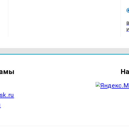
ламы
На
sk.ru
ы