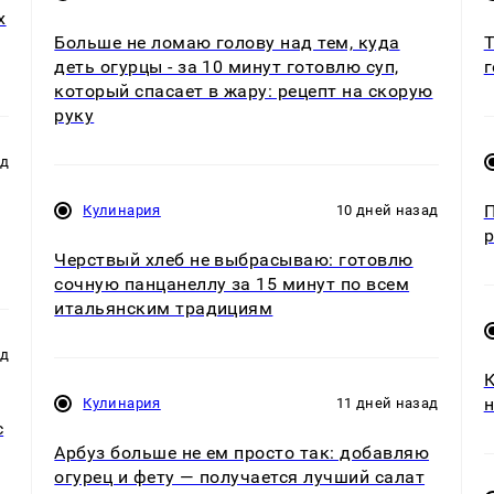
х
Больше не ломаю голову над тем, куда
Т
деть огурцы - за 10 минут готовлю суп,
г
который спасает в жару: рецепт на скорую
руку
ад
П
Кулинария
10 дней назад
р
Черствый хлеб не выбрасываю: готовлю
сочную панцанеллу за 15 минут по всем
итальянским традициям
ад
К
н
Кулинария
11 дней назад
с
Арбуз больше не ем просто так: добавляю
огурец и фету — получается лучший салат