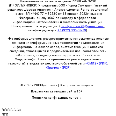
Наименование: сетевое издание PROULYANOVSK
(ПРОУЛЬЯНОВСК) Учредитель: ООО «Город Самара». Главный
редактор: Шарова Анастасия Александровна. Регистрационный
номер: ЭЛ № ФС 77 – 82530 от 18 января 2022г. выдано
Федеральной службой по надзору в сфере связи,
информационных технологий и массовых коммуникаций.
Электронная почта редакции: (
proulyanovsk73@gmail.com
,
телефон редакции:
+7 (922) 335-53-79
).
«На информационном ресурсе применяются рекомендательные
технологии (информационные технологии предоставления
информации на основе сбора, систематизации и анализа
сведений, относящихся к предпочтениям пользователей сети
«Интернет», находящихся на территории Российской
Федерации)». Правила применения рекомендательных
технологий в виджетах рекламно-обменной сети
«СМИ2» (PDF)
,
«Sparrow» (PDF)
© 2026 «PROUlyanovsk» | Все права защищены
Возрастная категория сайта 16+
Политика конфиденциальности
\n
\n
\n
\n
\n
\n
\n
\n