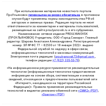
При использовании материалов новостного портала
ПроУльяновск
гиперссылка на ресурс обязательна
, в противном
случае будут применены нормы законодательства РФ об
авторских и смежных правах. Редакция портала не несет
ответственности за комментарии и материалы пользователей,
размещенные на сайте proulyanovsk.ru и его субдоменах.
Наименование: сетевое издание PROULYANOVSK
(ПРОУЛЬЯНОВСК) Учредитель: ООО «Город Самара». Главный
редактор: Шарова Анастасия Александровна. Регистрационный
номер: ЭЛ № ФС 77 – 82530 от 18 января 2022г. выдано
Федеральной службой по надзору в сфере связи,
информационных технологий и массовых коммуникаций.
Электронная почта редакции: (
proulyanovsk73@gmail.com
,
телефон редакции:
+7 (922) 335-53-79
).
«На информационном ресурсе применяются рекомендательные
технологии (информационные технологии предоставления
информации на основе сбора, систематизации и анализа
сведений, относящихся к предпочтениям пользователей сети
«Интернет», находящихся на территории Российской
Федерации)». Правила применения рекомендательных
технологий в виджетах рекламно-обменной сети
«СМИ2» (PDF)
,
«Sparrow» (PDF)