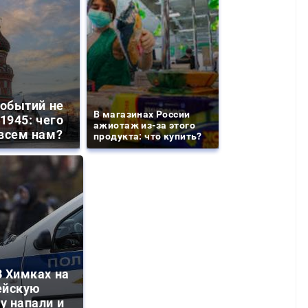
событий не
В магазинах России
1945: чего
ажиотаж из-за этого
всем нам?
продукта: что купить?
 Химках на
ейскую
у напали и