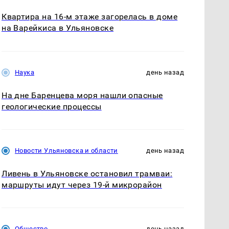
Квартира на 16-м этаже загорелась в доме
на Варейкиса в Ульяновске
Наука
день назад
На дне Баренцева моря нашли опасные
геологические процессы
Новости Ульяновска и области
день назад
Ливень в Ульяновске остановил трамваи:
маршруты идут через 19-й микрорайон
Общество
день назад