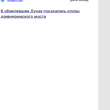
В обмелевшем Дунае показались опоры
древнеримского моста