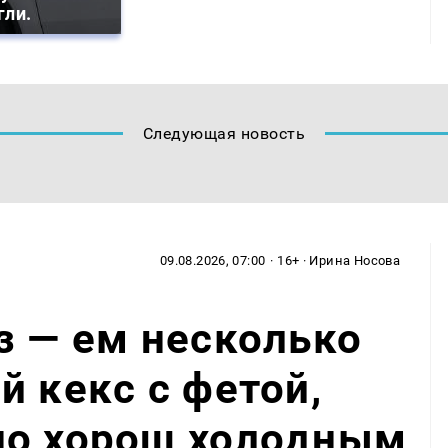
гли.
Следующая новость
09.08.2026, 07:00
· 16+ · Ирина Носова
з — ем несколько
й кекс с фетой,
но хорош холодным