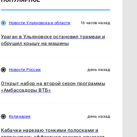
Новости Ульяновска и области
16 часов назад
Ураган в Ульяновске остановил трамваи и
обрушил крышу на машины
Новости России
день назад
Открыт набор на второй сезон программы
«Амбассадоры ВТБ»
Кулинария
день назад
Кабачки нарезаю тонкими полосками и
сворачиваю: эффектная закуска исчезает