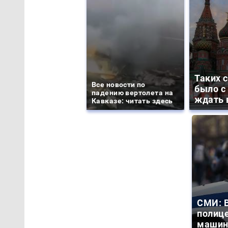
Таких 
Все новости по
было с 
падению вертолета на
ждать 
Кавказе: читать здесь
СМИ: В
полиц
машин