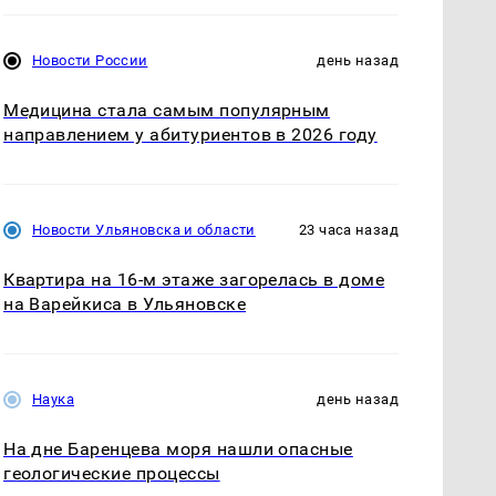
Новости России
день назад
Медицина стала самым популярным
направлением у абитуриентов в 2026 году
Новости Ульяновска и области
23 часа назад
Квартира на 16-м этаже загорелась в доме
на Варейкиса в Ульяновске
Наука
день назад
На дне Баренцева моря нашли опасные
геологические процессы