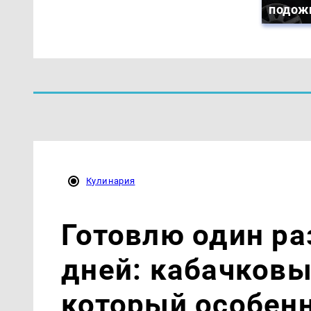
подож
Кулинария
Готовлю один ра
дней: кабачковы
который особен