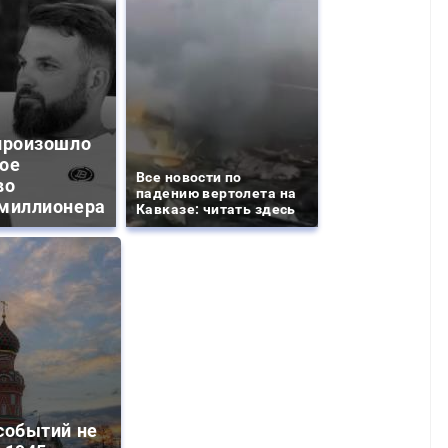
произошло
ое
Все новости по
во
падению вертолета на
миллионера
Кавказе: читать здесь
событий не