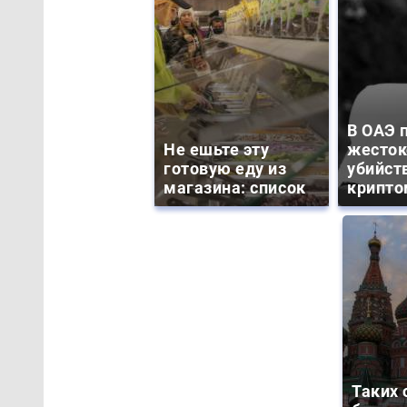
В ОАЭ 
Не ешьте эту
жесток
готовую еду из
убийст
магазина: список
крипто
Таких 