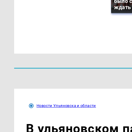
было с
ждать
Новости Ульяновска и области
В ульяновском п