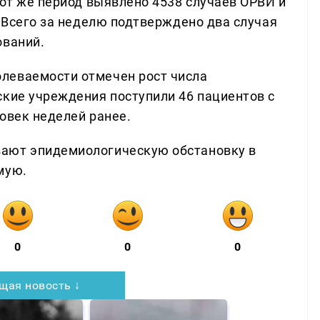
тот же период выявлено 4538 случаев ОРВИ и
. Всего за неделю подтверждено два случая
ований.
леваемости отмечен рост числа
ские учреждения поступили 46 пациентов с
овек неделей ранее.
ают эпидемиологическую обстановку в
мую.
0
0
0
щая новость ↓