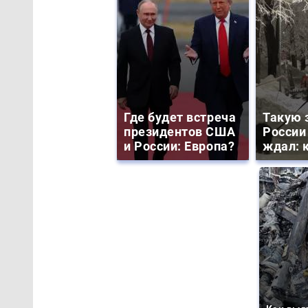
Где будет встреча
Такую 
президентов США
России
и России: Европа?
ждал: к