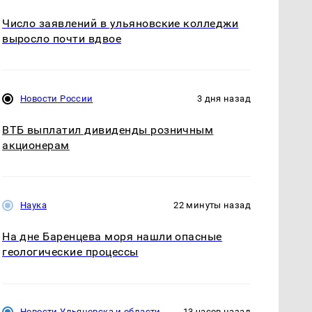
Число заявлений в ульяновские колледжи
выросло почти вдвое
Новости России
3 дня назад
ВТБ выплатил дивиденды розничным
акционерам
Наука
22 минуты назад
На дне Баренцева моря нашли опасные
геологические процессы
Новости Ульяновска и области
13 часов назад