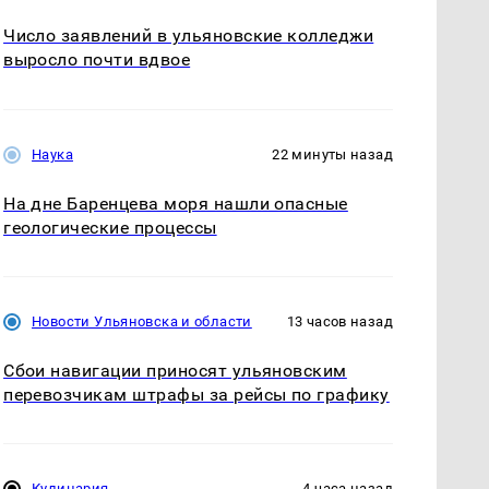
Число заявлений в ульяновские колледжи
выросло почти вдвое
Наука
22 минуты назад
На дне Баренцева моря нашли опасные
геологические процессы
Новости Ульяновска и области
13 часов назад
Сбои навигации приносят ульяновским
перевозчикам штрафы за рейсы по графику
Кулинария
4 часа назад