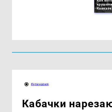
Как выг
крушени
Кавказе
Кулинария
Кабачки нареза