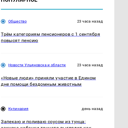
Общество
23 часа назад
Трём категориям пенсионеров с 1 сентября
повысят пенсию
Новости Ульяновска и области
23 часа назад
«Новые люди» приняли участие в Едином
дне помощи бездомным животным
Кулинария
день назад
Запекаю и поливаю соусом из тунца:
закуска кабачки тоннато выглядит как