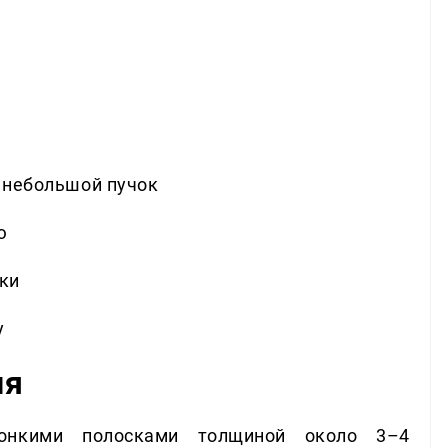
— небольшой пучок
ю
жки
у
ия
онкими полосками толщиной около 3–4