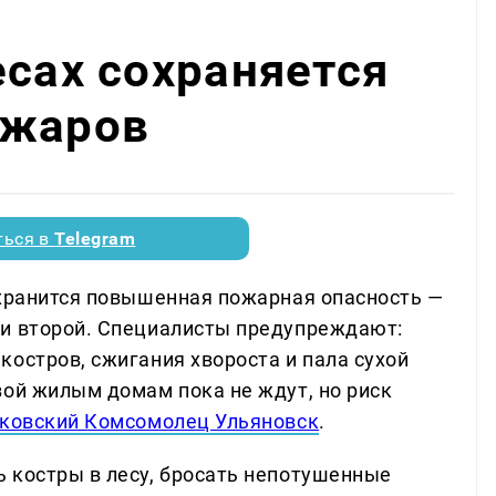
есах сохраняется
ожаров
ться в
Telegram
охранится повышенная пожарная опасность —
ми второй. Специалисты предупреждают:
остров, сжигания хвороста и пала сухой
зой жилым домам пока не ждут, но риск
ковский Комсомолец Ульяновск
.
 костры в лесу, бросать непотушенные