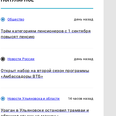
Общество
день назад
Трём категориям пенсионеров с 1 сентября
повысят пенсию
Новости России
день назад
Открыт набор на второй сезон программы
«Амбассадоры ВТБ»
Новости Ульяновска и области
14 часов назад
Ураган в Ульяновске остановил трамваи и
обрушил крышу на машины