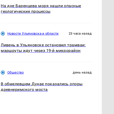
На дне Баренцева моря нашли опасные
геологические процессы
Новости Ульяновска и области
23 часа назад
Ливень в Ульяновске остановил трамваи:
маршруты идут через 19-й микрорайон
Общество
день назад
В обмелевшем Дунае показались опоры
древнеримского моста