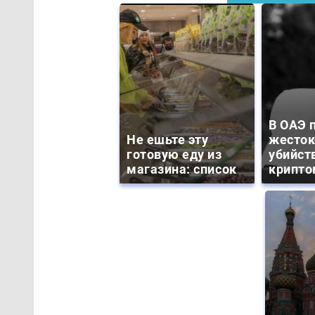
В ОАЭ 
Не ешьте эту
жесток
готовую еду из
убийст
магазина: список
крипто