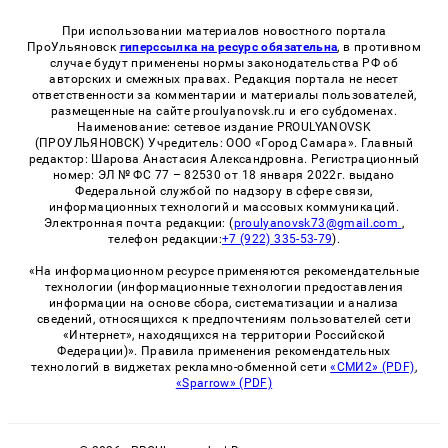
При использовании материалов новостного портала
ПроУльяновск
гиперссылка на ресурс обязательна
, в противном
случае будут применены нормы законодательства РФ об
авторских и смежных правах. Редакция портала не несет
ответственности за комментарии и материалы пользователей,
размещенные на сайте proulyanovsk.ru и его субдоменах.
Наименование: сетевое издание PROULYANOVSK
(ПРОУЛЬЯНОВСК) Учредитель: ООО «Город Самара». Главный
редактор: Шарова Анастасия Александровна. Регистрационный
номер: ЭЛ № ФС 77 – 82530 от 18 января 2022г. выдано
Федеральной службой по надзору в сфере связи,
информационных технологий и массовых коммуникаций.
Электронная почта редакции: (
proulyanovsk73@gmail.com
,
телефон редакции:
+7 (922) 335-53-79
).
«На информационном ресурсе применяются рекомендательные
технологии (информационные технологии предоставления
информации на основе сбора, систематизации и анализа
сведений, относящихся к предпочтениям пользователей сети
«Интернет», находящихся на территории Российской
Федерации)». Правила применения рекомендательных
технологий в виджетах рекламно-обменной сети
«СМИ2» (PDF)
,
«Sparrow» (PDF)