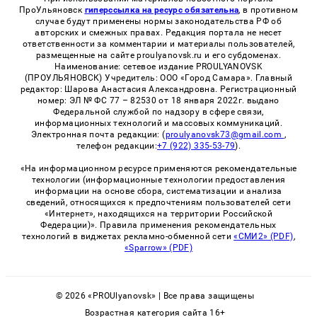
ПроУльяновск
гиперссылка на ресурс обязательна
, в противном
случае будут применены нормы законодательства РФ об
авторских и смежных правах. Редакция портала не несет
ответственности за комментарии и материалы пользователей,
размещенные на сайте proulyanovsk.ru и его субдоменах.
Наименование: сетевое издание PROULYANOVSK
(ПРОУЛЬЯНОВСК) Учредитель: ООО «Город Самара». Главный
редактор: Шарова Анастасия Александровна. Регистрационный
номер: ЭЛ № ФС 77 – 82530 от 18 января 2022г. выдано
Федеральной службой по надзору в сфере связи,
информационных технологий и массовых коммуникаций.
Электронная почта редакции: (
proulyanovsk73@gmail.com
,
телефон редакции:
+7 (922) 335-53-79
).
«На информационном ресурсе применяются рекомендательные
технологии (информационные технологии предоставления
информации на основе сбора, систематизации и анализа
сведений, относящихся к предпочтениям пользователей сети
«Интернет», находящихся на территории Российской
Федерации)». Правила применения рекомендательных
технологий в виджетах рекламно-обменной сети
«СМИ2» (PDF)
,
«Sparrow» (PDF)
© 2026 «PROUlyanovsk» | Все права защищены
Возрастная категория сайта 16+