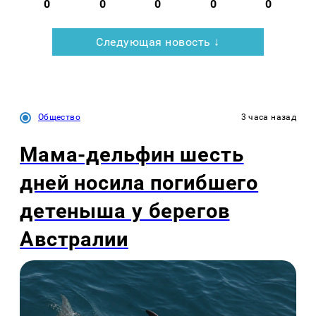
0
0
0
0
0
Следующая новость ↓
Общество
3 часа назад
Мама-дельфин шесть
дней носила погибшего
детеныша у берегов
Австралии