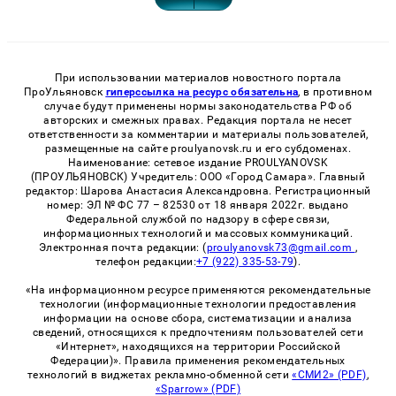
При использовании материалов новостного портала
ПроУльяновск
гиперссылка на ресурс обязательна
, в противном
случае будут применены нормы законодательства РФ об
авторских и смежных правах. Редакция портала не несет
ответственности за комментарии и материалы пользователей,
размещенные на сайте proulyanovsk.ru и его субдоменах.
Наименование: сетевое издание PROULYANOVSK
(ПРОУЛЬЯНОВСК) Учредитель: ООО «Город Самара». Главный
редактор: Шарова Анастасия Александровна. Регистрационный
номер: ЭЛ № ФС 77 – 82530 от 18 января 2022г. выдано
Федеральной службой по надзору в сфере связи,
информационных технологий и массовых коммуникаций.
Электронная почта редакции: (
proulyanovsk73@gmail.com
,
телефон редакции:
+7 (922) 335-53-79
).
«На информационном ресурсе применяются рекомендательные
технологии (информационные технологии предоставления
информации на основе сбора, систематизации и анализа
сведений, относящихся к предпочтениям пользователей сети
«Интернет», находящихся на территории Российской
Федерации)». Правила применения рекомендательных
технологий в виджетах рекламно-обменной сети
«СМИ2» (PDF)
,
«Sparrow» (PDF)