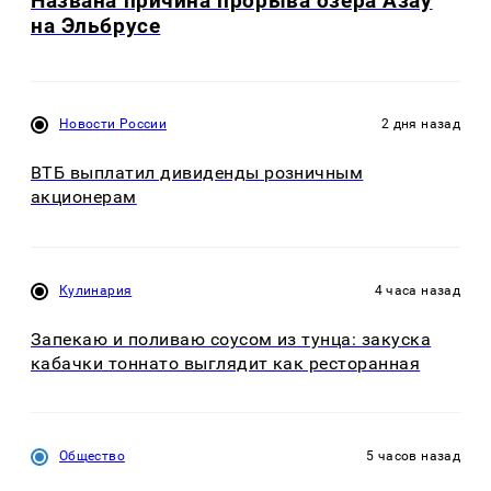
Названа причина прорыва озера Азау
на Эльбрусе
Новости России
2 дня назад
ВТБ выплатил дивиденды розничным
акционерам
Кулинария
4 часа назад
Запекаю и поливаю соусом из тунца: закуска
кабачки тоннато выглядит как ресторанная
Общество
5 часов назад