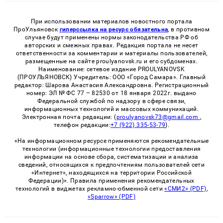
При использовании материалов новостного портала
ПроУльяновск
гиперссылка на ресурс обязательна
, в противном
случае будут применены нормы законодательства РФ об
авторских и смежных правах. Редакция портала не несет
ответственности за комментарии и материалы пользователей,
размещенные на сайте proulyanovsk.ru и его субдоменах.
Наименование: сетевое издание PROULYANOVSK
(ПРОУЛЬЯНОВСК) Учредитель: ООО «Город Самара». Главный
редактор: Шарова Анастасия Александровна. Регистрационный
номер: ЭЛ № ФС 77 – 82530 от 18 января 2022г. выдано
Федеральной службой по надзору в сфере связи,
информационных технологий и массовых коммуникаций.
Электронная почта редакции: (
proulyanovsk73@gmail.com
,
телефон редакции:
+7 (922) 335-53-79
).
«На информационном ресурсе применяются рекомендательные
технологии (информационные технологии предоставления
информации на основе сбора, систематизации и анализа
сведений, относящихся к предпочтениям пользователей сети
«Интернет», находящихся на территории Российской
Федерации)». Правила применения рекомендательных
технологий в виджетах рекламно-обменной сети
«СМИ2» (PDF)
,
«Sparrow» (PDF)