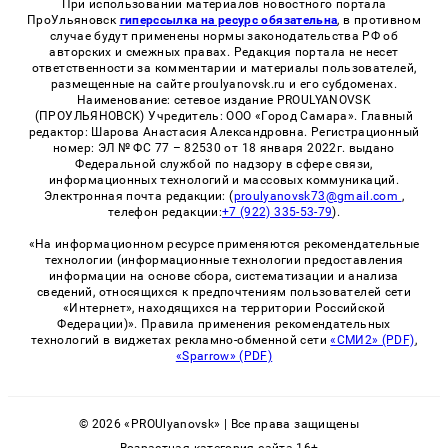
При использовании материалов новостного портала
ПроУльяновск
гиперссылка на ресурс обязательна
, в противном
случае будут применены нормы законодательства РФ об
авторских и смежных правах. Редакция портала не несет
ответственности за комментарии и материалы пользователей,
размещенные на сайте proulyanovsk.ru и его субдоменах.
Наименование: сетевое издание PROULYANOVSK
(ПРОУЛЬЯНОВСК) Учредитель: ООО «Город Самара». Главный
редактор: Шарова Анастасия Александровна. Регистрационный
номер: ЭЛ № ФС 77 – 82530 от 18 января 2022г. выдано
Федеральной службой по надзору в сфере связи,
информационных технологий и массовых коммуникаций.
Электронная почта редакции: (
proulyanovsk73@gmail.com
,
телефон редакции:
+7 (922) 335-53-79
).
«На информационном ресурсе применяются рекомендательные
технологии (информационные технологии предоставления
информации на основе сбора, систематизации и анализа
сведений, относящихся к предпочтениям пользователей сети
«Интернет», находящихся на территории Российской
Федерации)». Правила применения рекомендательных
технологий в виджетах рекламно-обменной сети
«СМИ2» (PDF)
,
«Sparrow» (PDF)
© 2026 «PROUlyanovsk» | Все права защищены
Возрастная категория сайта 16+