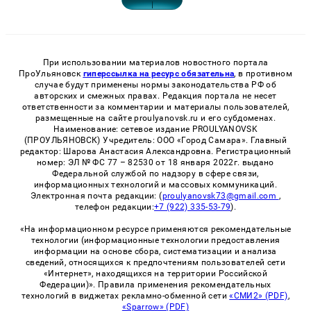
При использовании материалов новостного портала
ПроУльяновск
гиперссылка на ресурс обязательна
, в противном
случае будут применены нормы законодательства РФ об
авторских и смежных правах. Редакция портала не несет
ответственности за комментарии и материалы пользователей,
размещенные на сайте proulyanovsk.ru и его субдоменах.
Наименование: сетевое издание PROULYANOVSK
(ПРОУЛЬЯНОВСК) Учредитель: ООО «Город Самара». Главный
редактор: Шарова Анастасия Александровна. Регистрационный
номер: ЭЛ № ФС 77 – 82530 от 18 января 2022г. выдано
Федеральной службой по надзору в сфере связи,
информационных технологий и массовых коммуникаций.
Электронная почта редакции: (
proulyanovsk73@gmail.com
,
телефон редакции:
+7 (922) 335-53-79
).
«На информационном ресурсе применяются рекомендательные
технологии (информационные технологии предоставления
информации на основе сбора, систематизации и анализа
сведений, относящихся к предпочтениям пользователей сети
«Интернет», находящихся на территории Российской
Федерации)». Правила применения рекомендательных
технологий в виджетах рекламно-обменной сети
«СМИ2» (PDF)
,
«Sparrow» (PDF)