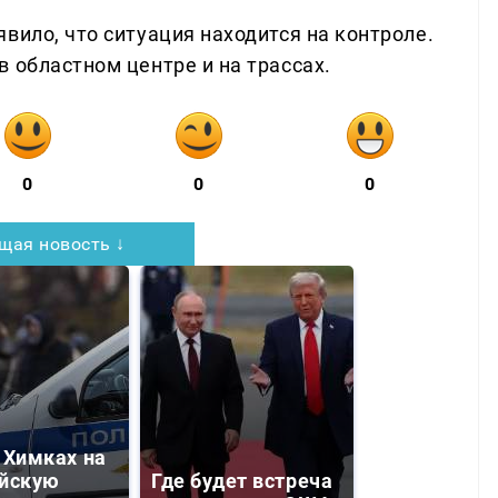
вило, что ситуация находится на контроле.
 областном центре и на трассах.
0
0
0
щая новость ↓
 Химках на
йскую
Где будет встреча