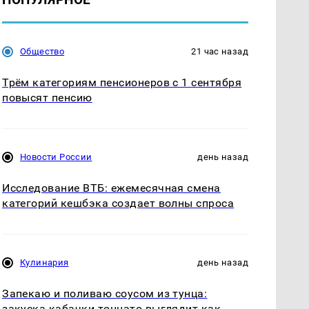
Общество
21 час назад
Трём категориям пенсионеров с 1 сентября
повысят пенсию
Новости России
день назад
Исследование ВТБ: ежемесячная смена
категорий кешбэка создает волны спроса
Кулинария
день назад
Запекаю и поливаю соусом из тунца:
закуска кабачки тоннато выглядит как