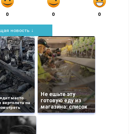
0
0
0
щая новость ↓
Не ешьте эту
ядит место
готовую еду из
 вертолета на
магазина: список
 смотреть