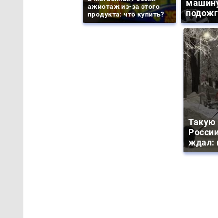
машину
ажиотаж из-за этого
подожг
продукта: что купить?
Такую 
России
ждал: 