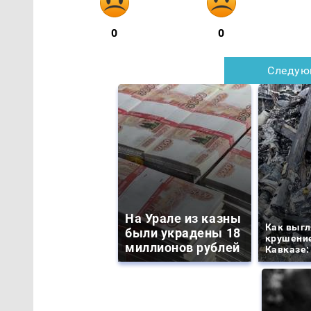
0
0
Следую
На Урале из казны
Как выгл
были украдены 18
крушение
миллионов рублей
Кавказе: