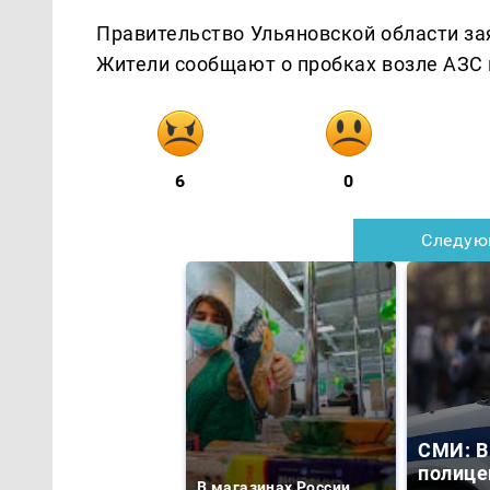
Правительство Ульяновской области зая
Жители сообщают о пробках возле АЗС в
6
0
Следую
СМИ: В
полице
В магазинах России