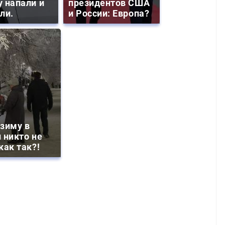
 напали и
президентов США
ли.
и России: Европа?
зиму в
 никто не
как так?!