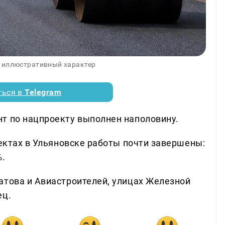
 иллюстративный характер
ться в
Telegram
т по нацпроекту выполнен наполовину.
ъектах в Ульяновске работы почти завершены:
%.
атова и Авиастроителей, улицах Железной
ец.