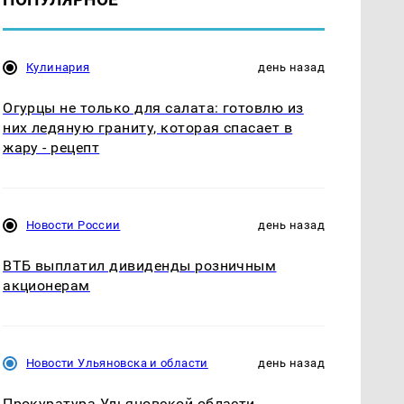
Кулинария
день назад
Огурцы не только для салата: готовлю из
них ледяную граниту, которая спасает в
жару - рецепт
Новости России
день назад
ВТБ выплатил дивиденды розничным
акционерам
Новости Ульяновска и области
день назад
Прокуратура Ульяновской области