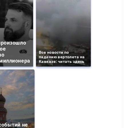
произошло
ое
Все новости по
во
падению вертолета на
миллионера
Кавказе: читать здесь
событий не