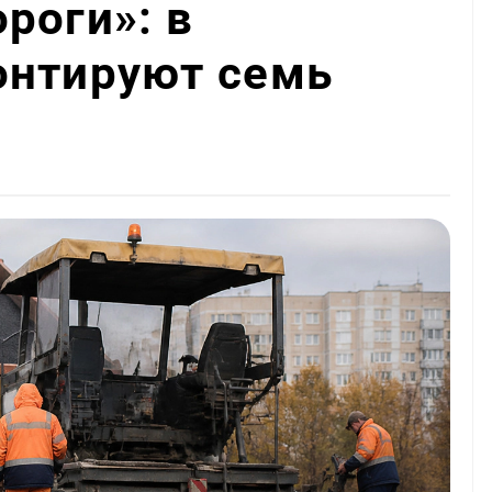
роги»: в
онтируют семь