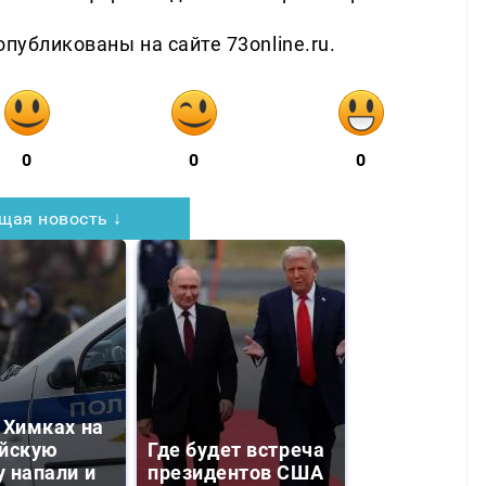
публикованы на сайте 73online.ru.
0
0
0
щая новость ↓
 Химках на
йскую
Где будет встреча
 напали и
президентов США