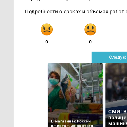
Подробности о сроках и объемах работ о
0
0
Следую
СМИ: В
полице
В магазинах России
машину
ажиотаж из-за этого