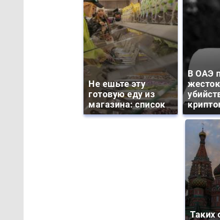
В ОАЭ 
Не ешьте эту
жесток
готовую еду из
убийст
магазина: список
крипто
Таких 