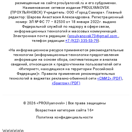
размещенные на сайте proulyanovsk.ru и его субдоменах.
Наименование: сетевое издание PROULYANOVSK
(ПРОУЛЬЯНОВСК) Учредитель: ООО «Город Самара». Главный
редактор: Шарова Анастасия Александровна. Регистрационный
номер: ЭЛ № ФС 77 – 82530 от 18 января 2022г. выдано
Федеральной службой по надзору в сфере связи,
информационных технологий и массовых коммуникаций.
Электронная почта редакции: (
proulyanovsk73@gmail.com
,
телефон редакции:
+7 (922) 335-53-79
).
«На информационном ресурсе применяются рекомендательные
технологии (информационные технологии предоставления
информации на основе сбора, систематизации и анализа
сведений, относящихся к предпочтениям пользователей сети
«Интернет», находящихся на территории Российской
Федерации)». Правила применения рекомендательных
технологий в виджетах рекламно-обменной сети
«СМИ2» (PDF)
,
«Sparrow» (PDF)
© 2026 «PROUlyanovsk» | Все права защищены
Возрастная категория сайта 16+
Политика конфиденциальности
\n
\n
\n
\n
\n
\n