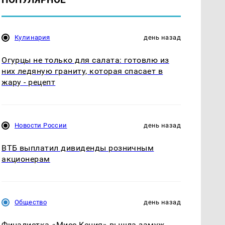
Кулинария
день назад
Огурцы не только для салата: готовлю из
них ледяную граниту, которая спасает в
жару - рецепт
Новости России
день назад
ВТБ выплатил дивиденды розничным
акционерам
Общество
день назад
Финалистка «Мисс Кения» вышла замуж