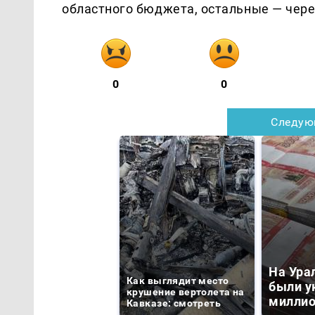
областного бюджета, остальные — чер
0
0
Следую
На Ура
Как выглядит место
были у
крушение вертолета на
миллио
Кавказе: смотреть