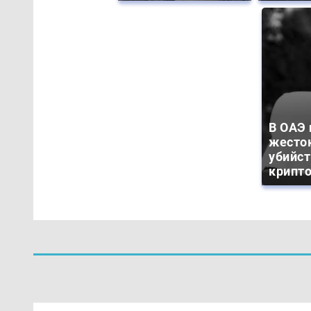
В ОАЭ
жесто
убийс
крипт