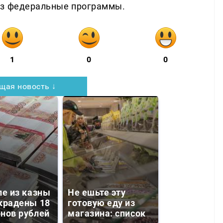
ез федеральные программы.
1
0
0
щая новость ↓
ле из казны
Не ешьте эту
крадены 18
готовую еду из
нов рублей
магазина: список