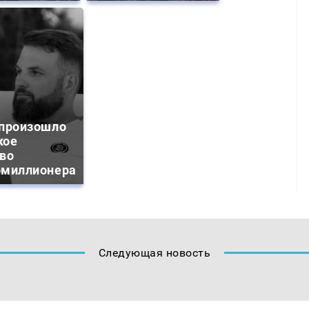
 произошло
кое
тво
омиллионера
Следующая новость