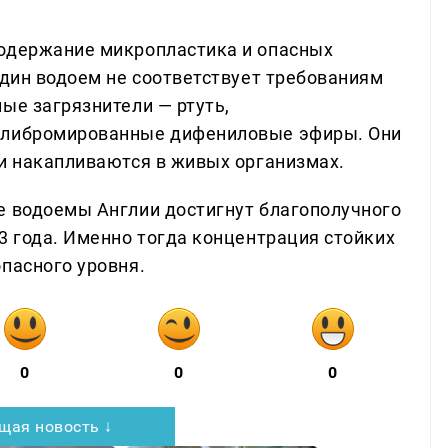
содержание микропластика и опасных
один водоем не соответствует требованиям
ые загрязнители — ртуть,
полибромированные дифениловые эфиры. Они
 и накапливаются в живых организмах.
е водоемы Англии достигнут благополучного
3 года. Именно тогда концентрация стойких
пасного уровня.
0
0
0
щая новость ↓