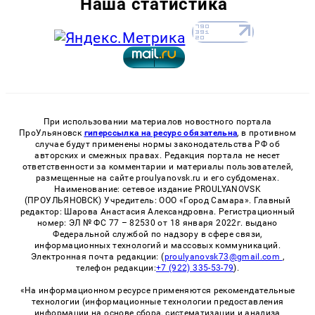
Наша статистика
При использовании материалов новостного портала
ПроУльяновск
гиперссылка на ресурс обязательна
, в противном
случае будут применены нормы законодательства РФ об
авторских и смежных правах. Редакция портала не несет
ответственности за комментарии и материалы пользователей,
размещенные на сайте proulyanovsk.ru и его субдоменах.
Наименование: сетевое издание PROULYANOVSK
(ПРОУЛЬЯНОВСК) Учредитель: ООО «Город Самара». Главный
редактор: Шарова Анастасия Александровна. Регистрационный
номер: ЭЛ № ФС 77 – 82530 от 18 января 2022г. выдано
Федеральной службой по надзору в сфере связи,
информационных технологий и массовых коммуникаций.
Электронная почта редакции: (
proulyanovsk73@gmail.com
,
телефон редакции:
+7 (922) 335-53-79
).
«На информационном ресурсе применяются рекомендательные
технологии (информационные технологии предоставления
информации на основе сбора, систематизации и анализа