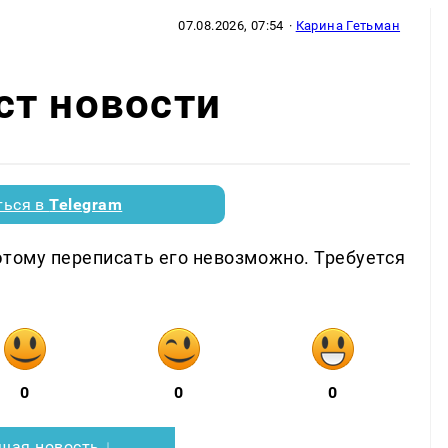
07.08.2026, 07:54
·
Карина Гетьман
ст новости
ться в
Telegram
этому переписать его невозможно. Требуется
0
0
0
щая новость ↓