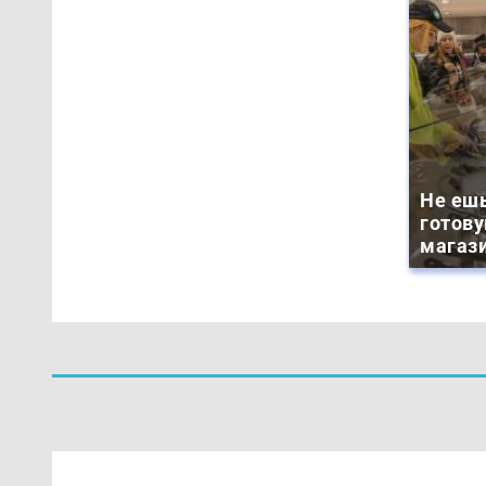
Не ешь
готову
магази