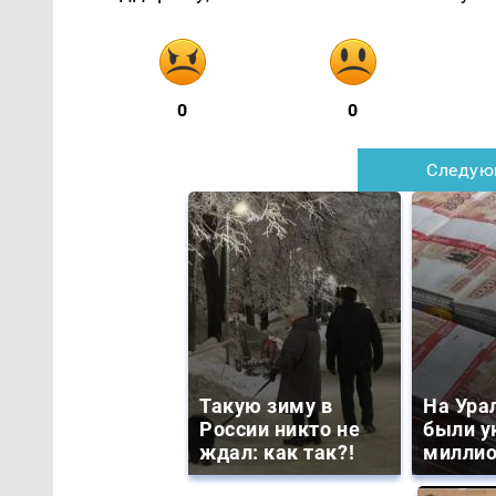
0
0
Следую
Такую зиму в
На Ура
России никто не
были у
ждал: как так?!
миллио