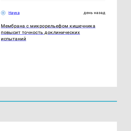
Наука
день назад
Мембрана с микрорельефом кишечника
повысит точность доклинических
испытаний