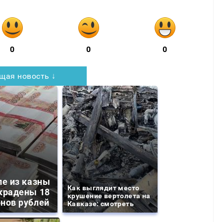
0
0
0
щая новость ↓
ле из казны
Как выглядит место
крадены 18
крушение вертолета на
нов рублей
Кавказе: смотреть