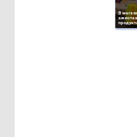
В магаз
ажиотаж
продукта