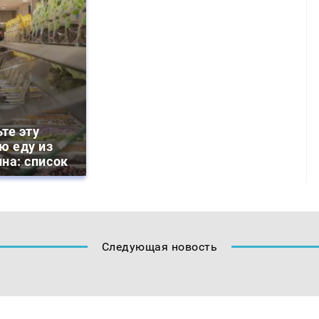
те эту
ю еду из
на: список
Следующая новость