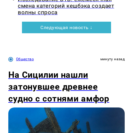
смена категорий кешбэка создает
волны спроса
Следующая новость ↓
Общество
минуту назад
На Сицилии нашли
затонувшее древнее
судно с сотнями амфор