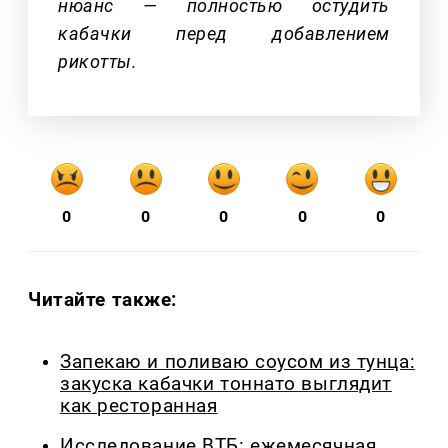
нюанс — полностью остудить
кабачки перед добавлением
рикотты.
0
0
0
0
0
Читайте также:
Запекаю и поливаю соусом из тунца:
закуска кабачки тоннато выглядит
как ресторанная
Исследование ВТБ: ежемесячная