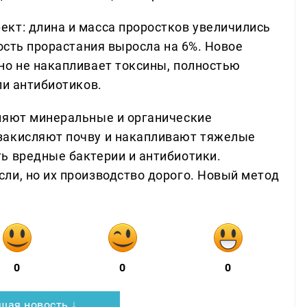
кт: длина и масса проростков увеличились
рость прорастания выросла на 6%. Новое
но не накапливает токсины, полностью
ли антибиотиков.
няют минеральные и органические
закисляют почву и накапливают тяжелые
ь вредные бактерии и антибиотики.
ли, но их производство дорого. Новый метод
0
0
0
щая новость ↓