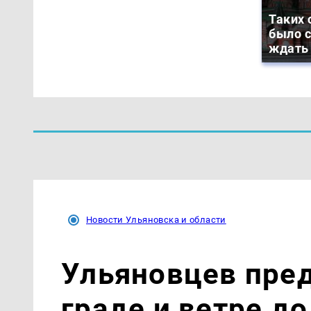
Таких 
было с
ждать
Новости Ульяновска и области
Ульяновцев пред
граде и ветре до