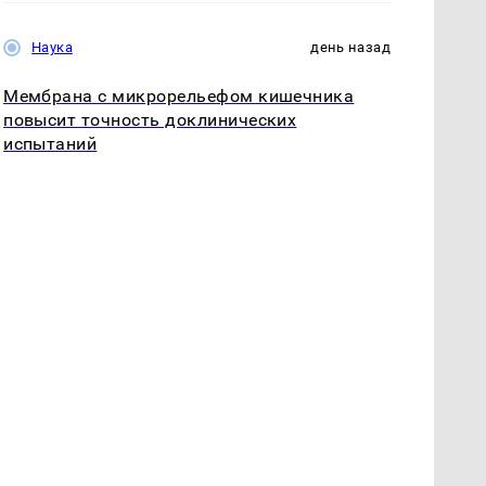
Наука
день назад
Мембрана с микрорельефом кишечника
повысит точность доклинических
испытаний