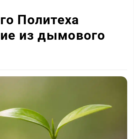
го Политеха
ние из дымового