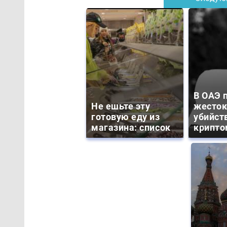
В ОАЭ 
Не ешьте эту
жесток
готовую еду из
убийст
магазина: список
крипто