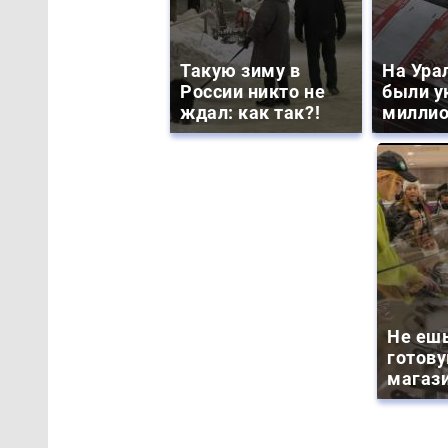
Такую зиму в
На Ура
России никто не
были у
ждал: как так?!
миллио
Не ешь
готову
магази