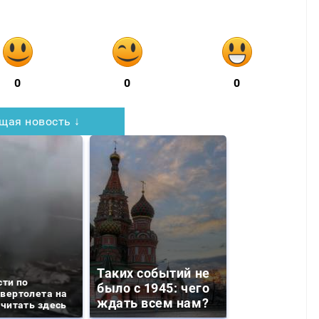
0
0
0
щая новость ↓
Таких событий не
сти по
было с 1945: чего
вертолета на
ждать всем нам?
 читать здесь