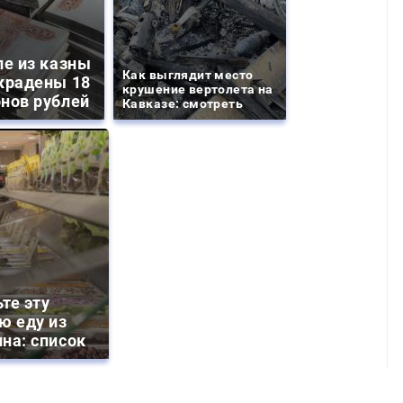
ле из казны
Как выглядит место
крадены 18
крушение вертолета на
нов рублей
Кавказе: смотреть
те эту
ю еду из
на: список