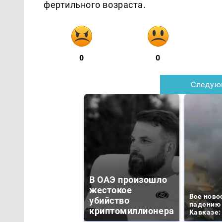
фертильного возраста.
0
0
Следую
В ОАЭ произошло
жестокое
Все ново
убийство
падению 
криптомиллионера
Кавказе: