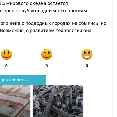
0% мирового океана остается
терес к глубоководным технологиям.
го века о подводных городах не сбылись, но
 Возможно, с развитием технологий она
0
0
0
щая новость ↓