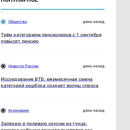
Общество
день назад
Трём категориям пенсионеров с 1 сентября
повысят пенсию
Новости России
день назад
Исследование ВТБ: ежемесячная смена
категорий кешбэка создает волны спроса
Кулинария
день назад
Запекаю и поливаю соусом из тунца:
закуска кабачки тоннато выглядит как