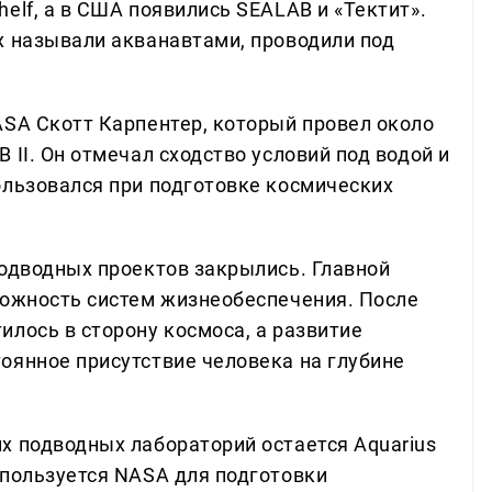
elf, а в США появились SEALAB и «Тектит».
х называли акванавтами, проводили под
ASA Скотт Карпентер, который провел около
 II. Он отмечал сходство условий под водой и
ользовался при подготовке космических
подводных проектов закрылись. Главной
ложность систем жизнеобеспечения. После
лось в сторону космоса, а развитие
оянное присутствие человека на глубине
х подводных лабораторий остается Aquarius
спользуется NASA для подготовки