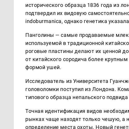
исторического образца 1836 года из ло
подтвердил их видовую самостоятельнос
indoburmanica, однако генетика указала 
Панголины — самые продаваемые млеко
используемой в традиционной китайск
роговые пластины делают их ценной доб
от китайского сородича более крупным
формой ушей.
Исследователь из Университета Гуанчж
головоломки поступил из Лондона. Ко
типового образца непальского подвида 
Точная идентификация видов необходим
рынках чаще находят только чешую, а 
определение места охоты. Новый генет