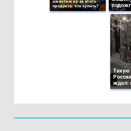
ажиотаж из-за этого
подожг
продукта: что купить?
Такую 
России
ждал: 