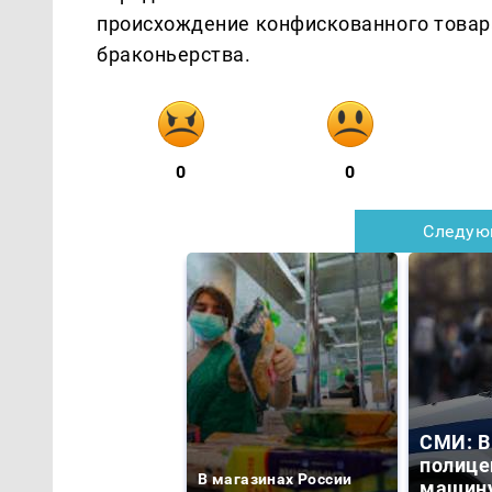
происхождение конфискованного товар
браконьерства.
0
0
Следую
СМИ: В
полице
В магазинах России
машину