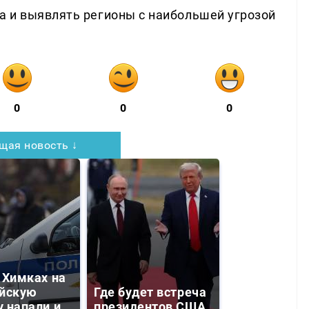
а и выявлять регионы с наибольшей угрозой
0
0
0
щая новость ↓
 Химках на
йскую
Где будет встреча
 напали и
президентов США