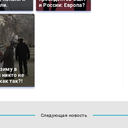
ли.
и России: Европа?
зиму в
 никто не
как так?!
Следующая новость