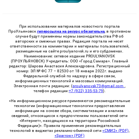
При использовании материалов новостного портала
ПроУльяновск
гиперссылка на ресурс обязательна
, в противном
случае будут применены нормы законодательства РФ об
авторских и смежных правах. Редакция портала не несет
ответственности за комментарии и материалы пользователей,
размещенные на сайте proulyanovsk.ru и его субдоменах.
Наименование: сетевое издание PROULYANOVSK
(ПРОУЛЬЯНОВСК) Учредитель: ООО «Город Самара». Главный
редактор: Шарова Анастасия Александровна. Регистрационный
номер: ЭЛ № ФС 77 – 82530 от 18 января 2022г. выдано
Федеральной службой по надзору в сфере связи,
информационных технологий и массовых коммуникаций.
Электронная почта редакции: (
proulyanovsk73@gmail.com
,
телефон редакции:
+7 (922) 335-53-79
).
«На информационном ресурсе применяются рекомендательные
технологии (информационные технологии предоставления
информации на основе сбора, систематизации и анализа
сведений, относящихся к предпочтениям пользователей сети
«Интернет», находящихся на территории Российской
Федерации)». Правила применения рекомендательных
технологий в виджетах рекламно-обменной сети
«СМИ2» (PDF)
,
«Sparrow» (PDF)