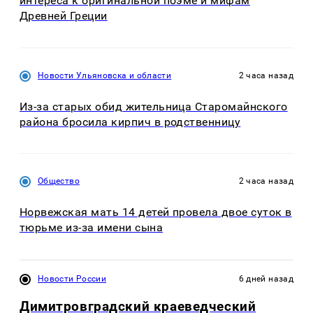
интереса к оригинальной поэме и мифам
Древней Греции
Новости Ульяновска и области
2 часа назад
Из-за старых обид жительница Старомайнского
района бросила кирпич в родственницу
Общество
2 часа назад
Норвежская мать 14 детей провела двое суток в
тюрьме из-за имени сына
Новости России
6 дней назад
Димитровградский краеведческий