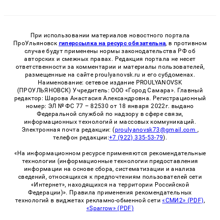
При использовании материалов новостного портала
ПроУльяновск
гиперссылка на ресурс обязательна
, в противном
случае будут применены нормы законодательства РФ об
авторских и смежных правах. Редакция портала не несет
ответственности за комментарии и материалы пользователей,
размещенные на сайте proulyanovsk.ru и его субдоменах.
Наименование: сетевое издание PROULYANOVSK
(ПРОУЛЬЯНОВСК) Учредитель: ООО «Город Самара». Главный
редактор: Шарова Анастасия Александровна. Регистрационный
номер: ЭЛ № ФС 77 – 82530 от 18 января 2022г. выдано
Федеральной службой по надзору в сфере связи,
информационных технологий и массовых коммуникаций.
Электронная почта редакции: (
proulyanovsk73@gmail.com
,
телефон редакции:
+7 (922) 335-53-79
).
«На информационном ресурсе применяются рекомендательные
технологии (информационные технологии предоставления
информации на основе сбора, систематизации и анализа
сведений, относящихся к предпочтениям пользователей сети
«Интернет», находящихся на территории Российской
Федерации)». Правила применения рекомендательных
технологий в виджетах рекламно-обменной сети
«СМИ2» (PDF)
,
«Sparrow» (PDF)