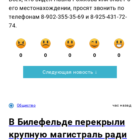
его местонахождении, просят звонить по
телефонам 8-902-355-35-69 и 8-925-431-72-
74.
0
0
0
0
0
Следующая новость ↓
Общество
час назад
В Билефельде перекрыли
крупную магистраль ради