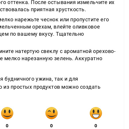
го оттенка. После остывания измельчите их
ствовалась приятная хрусткость.
елко нарежьте чеснок или пропустите его
змельченным орехам, влейте оливковое
цем по вашему вкусу. Тщательно
ините натертую свеклу с ароматной орехово-
те мелко нарезанную зелень. Аккуратно
.
я будничного ужина, так и для
о из простых продуктов можно создать
0
0
0