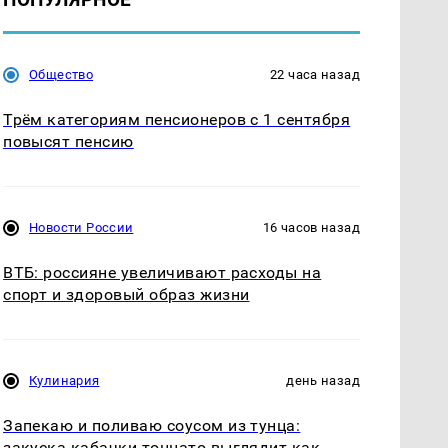
Общество
22 часа назад
Трём категориям пенсионеров с 1 сентября
повысят пенсию
Новости России
16 часов назад
ВТБ: россияне увеличивают расходы на
спорт и здоровый образ жизни
Кулинария
день назад
Запекаю и поливаю соусом из тунца:
закуска кабачки тоннато выглядит как