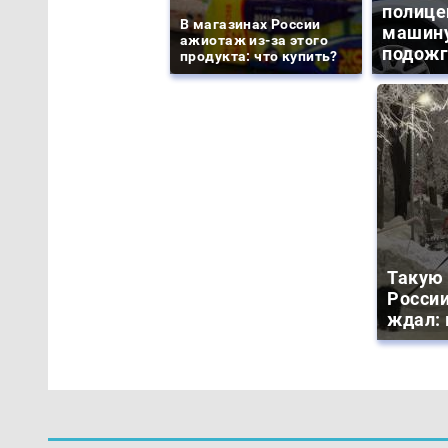
полице
В магазинах России
машину
ажиотаж из-за этого
подожг
продукта: что купить?
Такую 
России
ждал: 