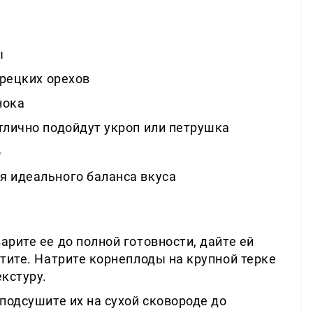
ы
грецких орехов
нока
тлично подойдут укроп или петрушка
о
я идеального баланса вкуса
арите ее до полной готовности, дайте ей
стите. Натрите корнеплоды на крупной терке
екстуру.
 подсушите их на сухой сковороде до