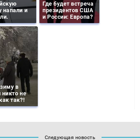
йскую
Где будет встреча
 напали и
президентов США
ли.
и России: Европа?
зиму в
 никто не
как так?!
Следующая новость