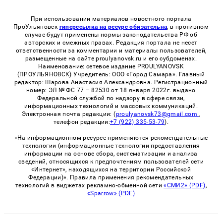
При использовании материалов новостного портала
ПроУльяновск
гиперссылка на ресурс обязательна
, в противном
случае будут применены нормы законодательства РФ об
авторских и смежных правах. Редакция портала не несет
ответственности за комментарии и материалы пользователей,
размещенные на сайте proulyanovsk.ru и его субдоменах.
Наименование: сетевое издание PROULYANOVSK
(ПРОУЛЬЯНОВСК) Учредитель: ООО «Город Самара». Главный
редактор: Шарова Анастасия Александровна. Регистрационный
номер: ЭЛ № ФС 77 – 82530 от 18 января 2022г. выдано
Федеральной службой по надзору в сфере связи,
информационных технологий и массовых коммуникаций.
Электронная почта редакции: (
proulyanovsk73@gmail.com
,
телефон редакции:
+7 (922) 335-53-79
).
«На информационном ресурсе применяются рекомендательные
технологии (информационные технологии предоставления
информации на основе сбора, систематизации и анализа
сведений, относящихся к предпочтениям пользователей сети
«Интернет», находящихся на территории Российской
Федерации)». Правила применения рекомендательных
технологий в виджетах рекламно-обменной сети
«СМИ2» (PDF)
,
«Sparrow» (PDF)