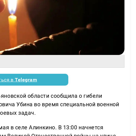
ться в
Telegram
яновской области сообщила о гибели
овича Убина во время специальной военной
боевых задач.
ая в селе Алинкино. В 13:00 начнется
ам Великой Отечественной войны на улице