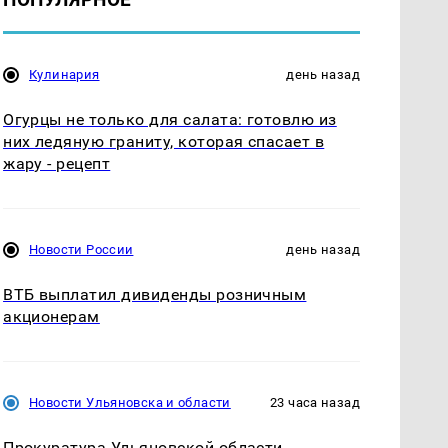
Кулинария
день назад
Огурцы не только для салата: готовлю из
них ледяную граниту, которая спасает в
жару - рецепт
Новости России
день назад
ВТБ выплатил дивиденды розничным
акционерам
Новости Ульяновска и области
23 часа назад
Прокуратура Ульяновской области