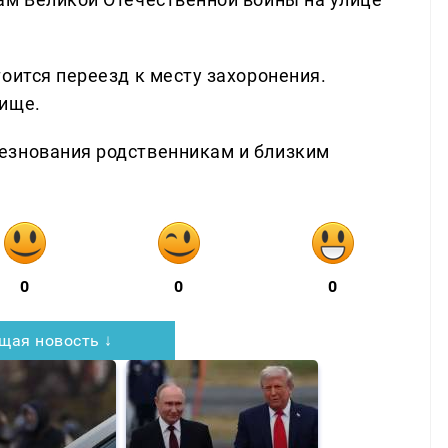
оится переезд к месту захоронения.
бище.
езнования родственникам и близким
0
0
0
щая новость ↓