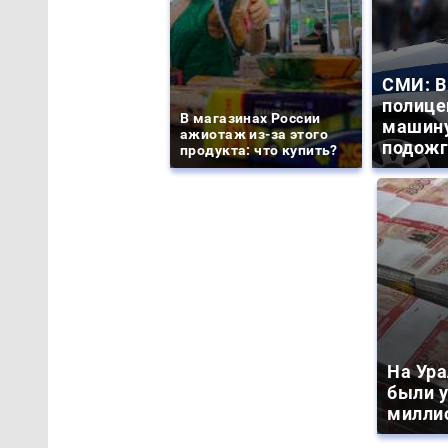
СМИ: В
полице
В магазинах России
машину
ажиотаж из-за этого
подожг
продукта: что купить?
На Ура
были 
милли