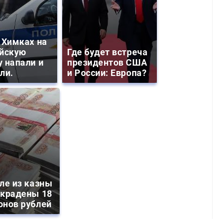
 Химках на
йскую
Где будет встреча
 напали и
президентов США
ли.
и России: Европа?
ле из казны
украдены 18
онов рублей