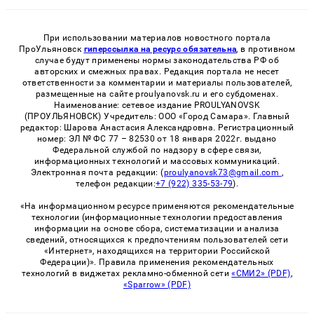
При использовании материалов новостного портала
ПроУльяновск
гиперссылка на ресурс обязательна
, в противном
случае будут применены нормы законодательства РФ об
авторских и смежных правах. Редакция портала не несет
ответственности за комментарии и материалы пользователей,
размещенные на сайте proulyanovsk.ru и его субдоменах.
Наименование: сетевое издание PROULYANOVSK
(ПРОУЛЬЯНОВСК) Учредитель: ООО «Город Самара». Главный
редактор: Шарова Анастасия Александровна. Регистрационный
номер: ЭЛ № ФС 77 – 82530 от 18 января 2022г. выдано
Федеральной службой по надзору в сфере связи,
информационных технологий и массовых коммуникаций.
Электронная почта редакции: (
proulyanovsk73@gmail.com
,
телефон редакции:
+7 (922) 335-53-79
).
«На информационном ресурсе применяются рекомендательные
технологии (информационные технологии предоставления
информации на основе сбора, систематизации и анализа
сведений, относящихся к предпочтениям пользователей сети
«Интернет», находящихся на территории Российской
Федерации)». Правила применения рекомендательных
технологий в виджетах рекламно-обменной сети
«СМИ2» (PDF)
,
«Sparrow» (PDF)