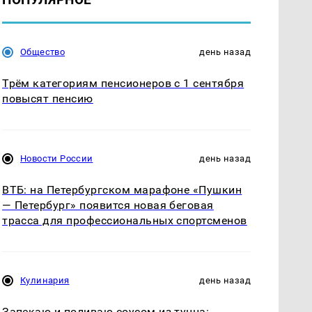
Общество
день назад
Трём категориям пенсионеров с 1 сентября
повысят пенсию
Новости России
день назад
ВТБ: на Петербургском марафоне «Пушкин
— Петербург» появится новая беговая
трасса для профессиональных спортсменов
Кулинария
день назад
Запекаю и поливаю соусом из тунца: