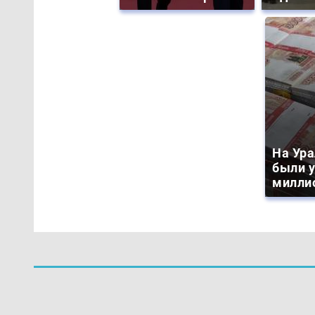
На Ура
были 
милли