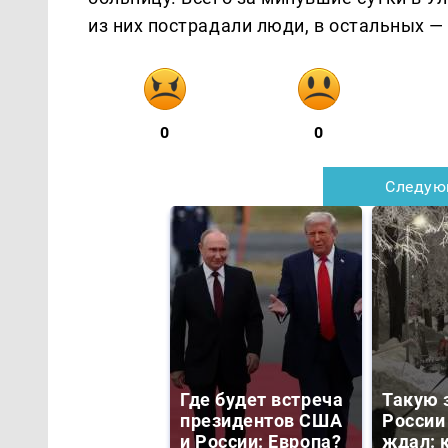
из них пострадали люди, в остальных 
0
0
Следую
Где будет встреча
Такую 
президентов США
России
и России: Европа?
ждал: к