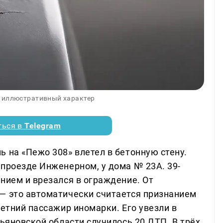
 иллюстративный характер
ться в
Telegram
 на «Пежо 308» влетел в бетонную стену.
 проезде Инженерном, у дома № 23А. 39-
нием и врезался в ограждение. От
— это автоматически считается признанием
летний пассажир иномарки. Его увезли в
льяновской области случилось 20 ДТП. В трёх