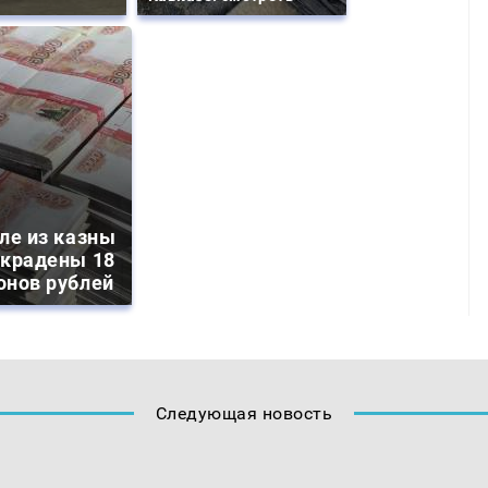
ле из казны
украдены 18
онов рублей
Следующая новость