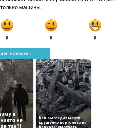
— только машины.
0
0
0
щая новость ↓
зиму в
Как выглядит место
 никто не
крушение вертолета на
ак так?!
Кавказе: смотреть