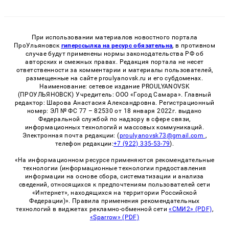
При использовании материалов новостного портала
ПроУльяновск
гиперссылка на ресурс обязательна
, в противном
случае будут применены нормы законодательства РФ об
авторских и смежных правах. Редакция портала не несет
ответственности за комментарии и материалы пользователей,
размещенные на сайте proulyanovsk.ru и его субдоменах.
Наименование: сетевое издание PROULYANOVSK
(ПРОУЛЬЯНОВСК) Учредитель: ООО «Город Самара». Главный
редактор: Шарова Анастасия Александровна. Регистрационный
номер: ЭЛ № ФС 77 – 82530 от 18 января 2022г. выдано
Федеральной службой по надзору в сфере связи,
информационных технологий и массовых коммуникаций.
Электронная почта редакции: (
proulyanovsk73@gmail.com
,
телефон редакции:
+7 (922) 335-53-79
).
«На информационном ресурсе применяются рекомендательные
технологии (информационные технологии предоставления
информации на основе сбора, систематизации и анализа
сведений, относящихся к предпочтениям пользователей сети
«Интернет», находящихся на территории Российской
Федерации)». Правила применения рекомендательных
технологий в виджетах рекламно-обменной сети
«СМИ2» (PDF)
,
«Sparrow» (PDF)