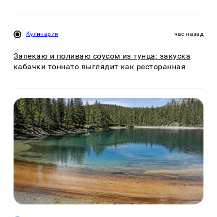
Кулинария
час назад
Запекаю и поливаю соусом из тунца: закуска
кабачки тоннато выглядит как ресторанная