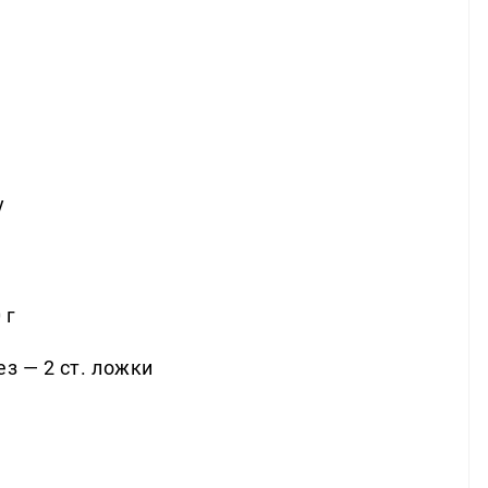
у
 г
з — 2 ст. ложки