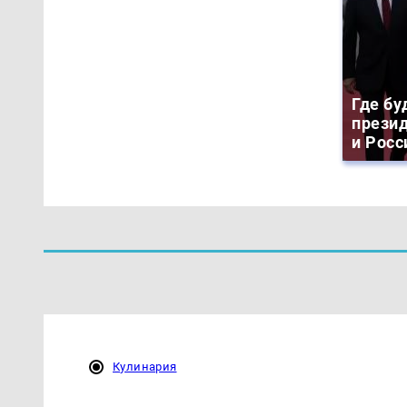
Где бу
прези
и Росс
Кулинария