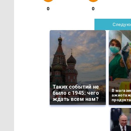
0
0
Следую
Таких событий не
В магази
было с 1945: чего
ажиотаж 
ждать всем нам?
продукта