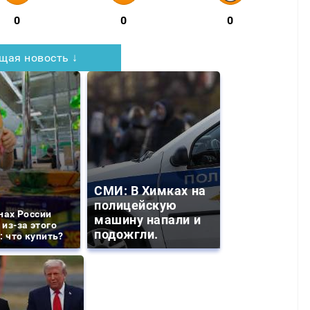
0
0
0
щая новость ↓
СМИ: В Химках на
полицейскую
нах России
машину напали и
из-за этого
подожгли.
: что купить?