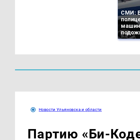
СМИ: В
полиц
машин
подож
Новости Ульяновска и области
Партию «Би-Код