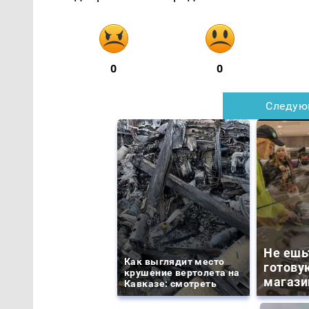
0
0
Следую
Не ешь
Как выглядит место
готову
крушение вертолета на
магази
Кавказе: смотреть