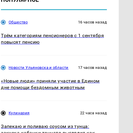
Общество
16 часов назад
Трём категориям пенсионеров с 1 сентября
повысят пенсию
Новости Ульяновска и области
17 часов назад
«Новые люди» приняли участие в Едином
дне помощи бездомным животным
Кулинария
22 часа назад
Запекаю и поливаю соусом из тунца:
закуска кабачки тоннато выглядит как