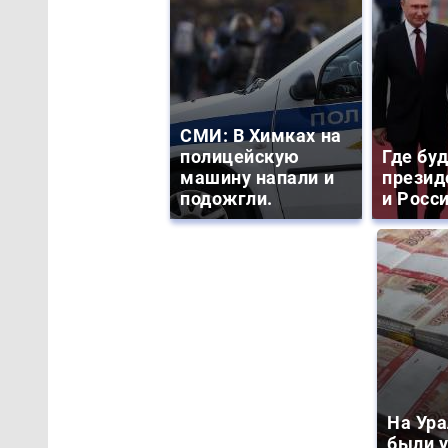
СМИ: В Химках на
полицейскую
Где бу
машину напали и
презид
подожгли.
и Росс
На Ура
были 