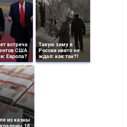
дет встреча
Такую зиму в
ентов США
России никто не
ии: Европа?
ждал: как так?!
ле из казны
украдены 18