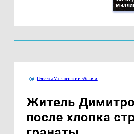
милли
Новости Ульяновска и области
Житель Димитро
после хлопка ст
гранаты