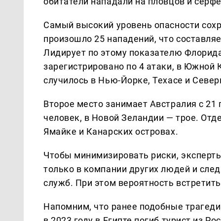
обитатели нападали на пловцов и сёрф
Самый высокий уровень опасности сох
произошло 25 нападений, что составля
Лидирует по этому показателю Флорида 
зарегистрировано по 4 атаки, в Южной 
случилось в Нью-Йорке, Техасе и Север
Второе место занимает Австралия с 21
человек, в Новой Зеландии — трое. От
Ямайке и Канарских островах.
Чтобы минимизировать риски, эксперты
только в компании других людей и сле
служб. При этом вероятность встретить
Напомним, что ранее подобные трагеди
в 2023 году в Египте погиб турист из Ро