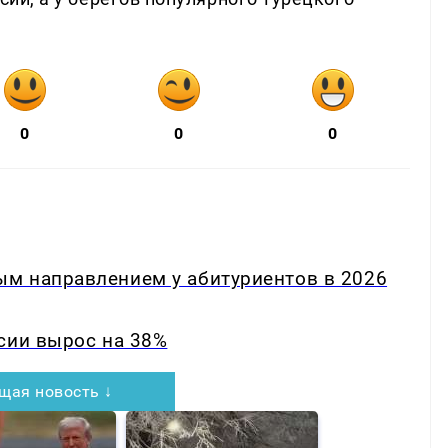
0
0
0
м направлением у абитуриентов в 2026
сии вырос на 38%
щая новость ↓