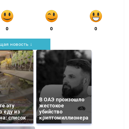
0
0
0
щая новость ↓
В ОАЭ произошло
те эту
жестокое
ю еду из
убийство
на: список
криптомиллионера