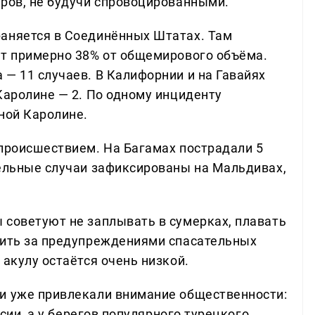
еров, не будучи спровоцированными.
раняется в Соединённых Штатах. Там
ет примерно 38% от общемирового объёма.
— 11 случаев. В Калифорнии и на Гавайях
Каролине — 2. По одному инциденту
ной Каролине.
 происшествием. На Багамах пострадали 5
дельные случаи зафиксированы на Мальдивах,
 советуют не заплывать в сумерках, плавать
дить за предупреждениями спасательных
 акулу остаётся очень низкой.
и уже привлекали внимание общественности:
ссии, а у берегов популярного турецкого