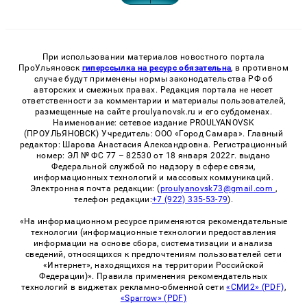
При использовании материалов новостного портала
ПроУльяновск
гиперссылка на ресурс обязательна
, в противном
случае будут применены нормы законодательства РФ об
авторских и смежных правах. Редакция портала не несет
ответственности за комментарии и материалы пользователей,
размещенные на сайте proulyanovsk.ru и его субдоменах.
Наименование: сетевое издание PROULYANOVSK
(ПРОУЛЬЯНОВСК) Учредитель: ООО «Город Самара». Главный
редактор: Шарова Анастасия Александровна. Регистрационный
номер: ЭЛ № ФС 77 – 82530 от 18 января 2022г. выдано
Федеральной службой по надзору в сфере связи,
информационных технологий и массовых коммуникаций.
Электронная почта редакции: (
proulyanovsk73@gmail.com
,
телефон редакции:
+7 (922) 335-53-79
).
«На информационном ресурсе применяются рекомендательные
технологии (информационные технологии предоставления
информации на основе сбора, систематизации и анализа
сведений, относящихся к предпочтениям пользователей сети
«Интернет», находящихся на территории Российской
Федерации)». Правила применения рекомендательных
технологий в виджетах рекламно-обменной сети
«СМИ2» (PDF)
,
«Sparrow» (PDF)