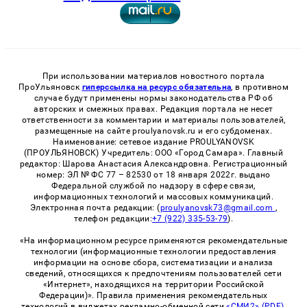
При использовании материалов новостного портала
ПроУльяновск
гиперссылка на ресурс обязательна
, в противном
случае будут применены нормы законодательства РФ об
авторских и смежных правах. Редакция портала не несет
ответственности за комментарии и материалы пользователей,
размещенные на сайте proulyanovsk.ru и его субдоменах.
Наименование: сетевое издание PROULYANOVSK
(ПРОУЛЬЯНОВСК) Учредитель: ООО «Город Самара». Главный
редактор: Шарова Анастасия Александровна. Регистрационный
номер: ЭЛ № ФС 77 – 82530 от 18 января 2022г. выдано
Федеральной службой по надзору в сфере связи,
информационных технологий и массовых коммуникаций.
Электронная почта редакции: (
proulyanovsk73@gmail.com
,
телефон редакции:
+7 (922) 335-53-79
).
«На информационном ресурсе применяются рекомендательные
технологии (информационные технологии предоставления
информации на основе сбора, систематизации и анализа
сведений, относящихся к предпочтениям пользователей сети
«Интернет», находящихся на территории Российской
Федерации)». Правила применения рекомендательных
технологий в виджетах рекламно-обменной сети
«СМИ2» (PDF)
,