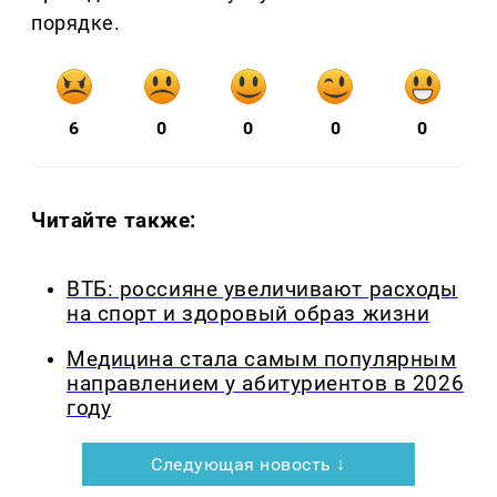
порядке.
6
0
0
0
0
Читайте также:
ВТБ: россияне увеличивают расходы
на спорт и здоровый образ жизни
Медицина стала самым популярным
направлением у абитуриентов в 2026
году
Следующая новость ↓