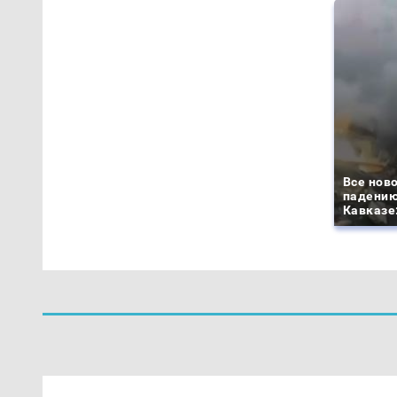
Все ново
падению
Кавказе: