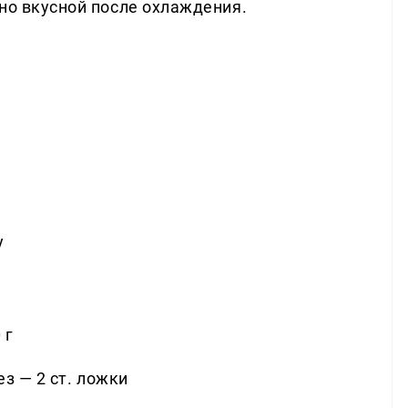
но вкусной после охлаждения.
у
 г
з — 2 ст. ложки