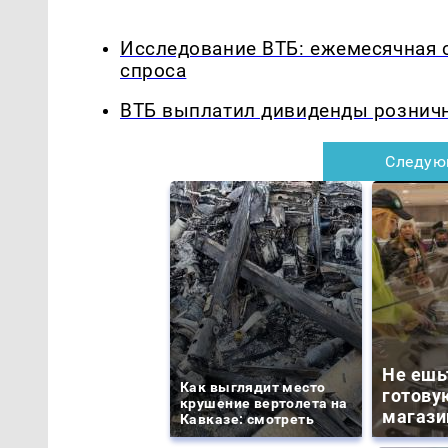
Исследование ВТБ: ежемесячная 
спроса
ВТБ выплатил дивиденды рознич
Следую
Не ешь
Как выглядит место
готову
крушение вертолета на
магази
Кавказе: смотреть