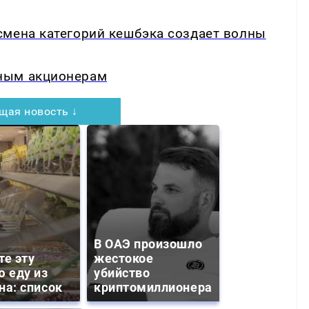
смена категорий кешбэка создает волны
ным акционерам
щая новость ↓
В ОАЭ произошло
те эту
жестокое
ю еду из
убийство
на: список
криптомиллионера