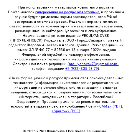
При использовании материалов новостного портала
ПроУльяновск
гиперссылка на ресурс обязательна
, в противном
случае будут применены нормы законодательства РФ об
авторских и смежных правах. Редакция портала не несет
ответственности за комментарии и материалы пользователей,
размещенные на сайте proulyanovsk.ru и его субдоменах.
Наименование: сетевое издание PROULYANOVSK
(ПРОУЛЬЯНОВСК) Учредитель: ООО «Город Самара». Главный
редактор: Шарова Анастасия Александровна. Регистрационный
номер: ЭЛ № ФС 77 – 82530 от 18 января 2022г. выдано
Федеральной службой по надзору в сфере связи,
информационных технологий и массовых коммуникаций.
Электронная почта редакции: (
proulyanovsk73@gmail.com
,
телефон редакции:
+7 (922) 335-53-79
).
«На информационном ресурсе применяются рекомендательные
технологии (информационные технологии предоставления
информации на основе сбора, систематизации и анализа
сведений, относящихся к предпочтениям пользователей сети
«Интернет», находящихся на территории Российской
Федерации)». Правила применения рекомендательных
технологий в виджетах рекламно-обменной сети
«СМИ2» (PDF)
,
«Sparrow» (PDF)
© 2026 «PROUlyanovsk» | Все права защищены