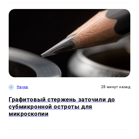
Наука
28 минут назад
Графитовый стержень заточили до
субмикронной остроты для
микроскопии