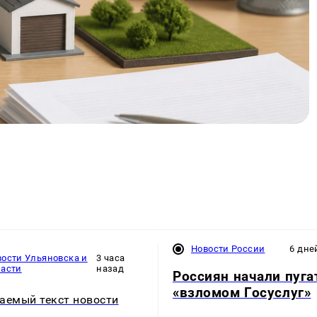
Новости России
6 дне
ости Ульяновска и
3 часа
ласти
назад
Россиян начали пуга
«взломом Госуслуг»
аемый текст новости