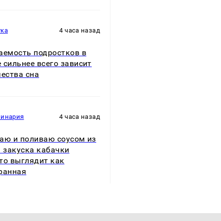
ука
4 часа назад
аемость подростков в
 сильнее всего зависит
чества сна
линария
4 часа назад
аю и поливаю соусом из
: закуска кабачки
то выглядит как
ранная