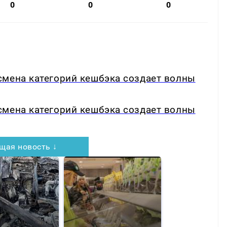
0
0
0
смена категорий кешбэка создает волны
смена категорий кешбэка создает волны
щая новость ↓