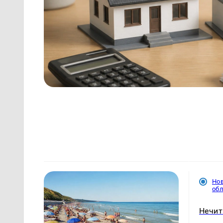
Нов
об
Нечит