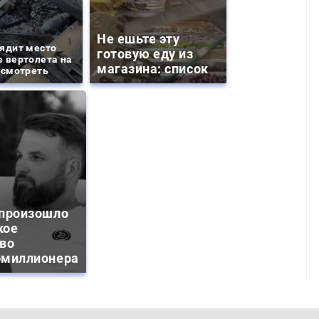
Не ешьте эту
ядит место
готовую еду из
 вертолета на
магазина: список
 смотреть
 произошло
кое
тво
омиллионера