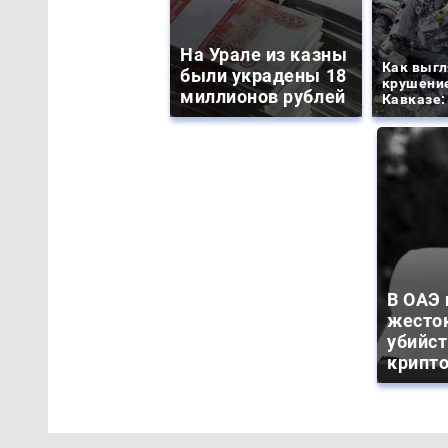
На Урале из казны
Как выгл
были украдены 18
крушение
миллионов рублей
Кавказе:
В ОАЭ
жесто
убийс
крипт