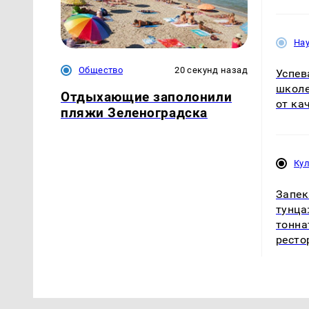
На
Общество
20 секунд назад
Успев
школе
Отдыхающие заполонили
от ка
пляжи Зеленоградска
Ку
Запек
тунца
тонна
ресто