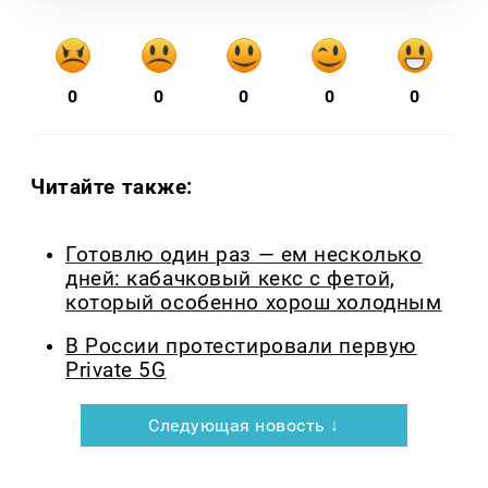
0
0
0
0
0
Читайте также:
Готовлю один раз — ем несколько
дней: кабачковый кекс с фетой,
который особенно хорош холодным
В России протестировали первую
Private 5G
Следующая новость ↓