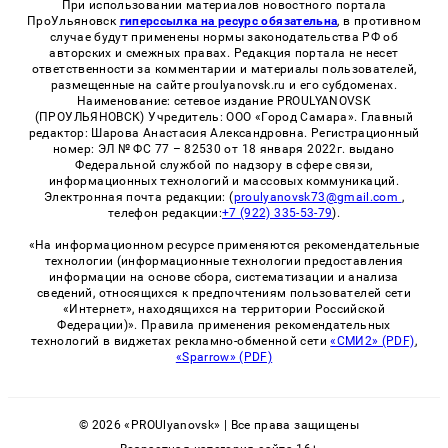
При использовании материалов новостного портала
ПроУльяновск
гиперссылка на ресурс обязательна
, в противном
случае будут применены нормы законодательства РФ об
авторских и смежных правах. Редакция портала не несет
ответственности за комментарии и материалы пользователей,
размещенные на сайте proulyanovsk.ru и его субдоменах.
Наименование: сетевое издание PROULYANOVSK
(ПРОУЛЬЯНОВСК) Учредитель: ООО «Город Самара». Главный
редактор: Шарова Анастасия Александровна. Регистрационный
номер: ЭЛ № ФС 77 – 82530 от 18 января 2022г. выдано
Федеральной службой по надзору в сфере связи,
информационных технологий и массовых коммуникаций.
Электронная почта редакции: (
proulyanovsk73@gmail.com
,
телефон редакции:
+7 (922) 335-53-79
).
«На информационном ресурсе применяются рекомендательные
технологии (информационные технологии предоставления
информации на основе сбора, систематизации и анализа
сведений, относящихся к предпочтениям пользователей сети
«Интернет», находящихся на территории Российской
Федерации)». Правила применения рекомендательных
технологий в виджетах рекламно-обменной сети
«СМИ2» (PDF)
,
«Sparrow» (PDF)
© 2026 «PROUlyanovsk» | Все права защищены