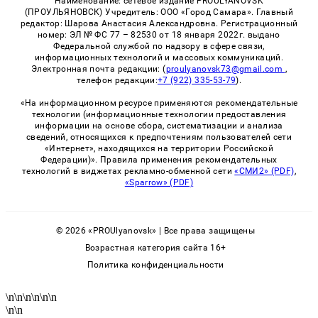
Наименование: сетевое издание PROULYANOVSK
(ПРОУЛЬЯНОВСК) Учредитель: ООО «Город Самара». Главный
редактор: Шарова Анастасия Александровна. Регистрационный
номер: ЭЛ № ФС 77 – 82530 от 18 января 2022г. выдано
Федеральной службой по надзору в сфере связи,
информационных технологий и массовых коммуникаций.
Электронная почта редакции: (
proulyanovsk73@gmail.com
,
телефон редакции:
+7 (922) 335-53-79
).
«На информационном ресурсе применяются рекомендательные
технологии (информационные технологии предоставления
информации на основе сбора, систематизации и анализа
сведений, относящихся к предпочтениям пользователей сети
«Интернет», находящихся на территории Российской
Федерации)». Правила применения рекомендательных
технологий в виджетах рекламно-обменной сети
«СМИ2» (PDF)
,
«Sparrow» (PDF)
© 2026 «PROUlyanovsk» | Все права защищены
Возрастная категория сайта 16+
Политика конфиденциальности
\n
\n
\n
\n
\n
\n
\n
\n