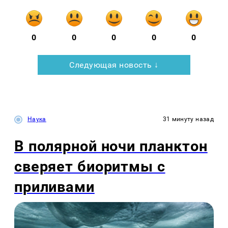
0
0
0
0
0
Следующая новость ↓
Наука
31 минуту назад
В полярной ночи планктон
сверяет биоритмы с
приливами