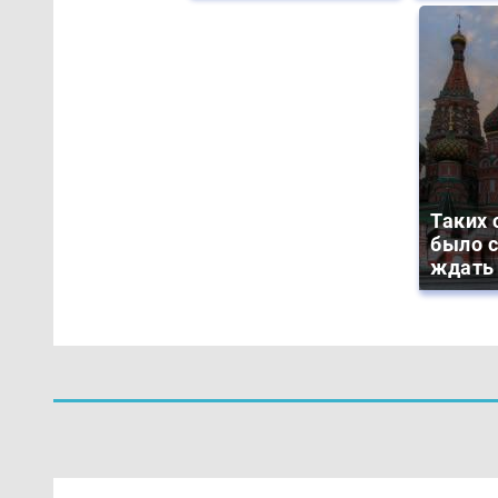
Таких 
было с
ждать