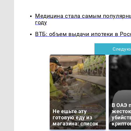
Медицина стала самым популярны
году
ВТБ: объем выдачи ипотеки в Рос
Следую
В ОАЭ 
Не ешьте эту
жесток
готовую еду из
убийст
магазина: список
крипто