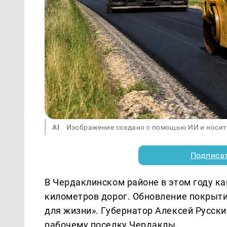
AI
Изображение создано с помощью ИИ и носит
Подписа
В Чердаклинском районе в этом году к
километров дорог. Обновление покрыти
для жизни». Губернатор Алексей Русски
рабочему поселку Чердаклы.