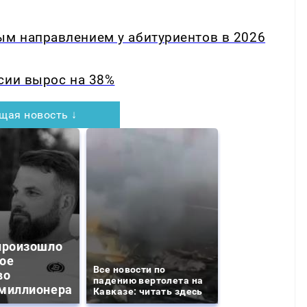
м направлением у абитуриентов в 2026
сии вырос на 38%
щая новость ↓
произошло
ое
Все новости по
во
падению вертолета на
миллионера
Кавказе: читать здесь