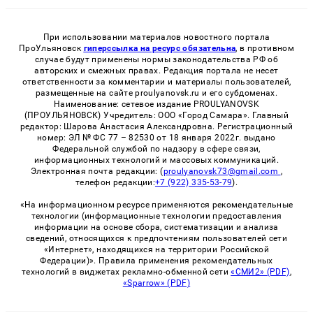
При использовании материалов новостного портала
ПроУльяновск
гиперссылка на ресурс обязательна
, в противном
случае будут применены нормы законодательства РФ об
авторских и смежных правах. Редакция портала не несет
ответственности за комментарии и материалы пользователей,
размещенные на сайте proulyanovsk.ru и его субдоменах.
Наименование: сетевое издание PROULYANOVSK
(ПРОУЛЬЯНОВСК) Учредитель: ООО «Город Самара». Главный
редактор: Шарова Анастасия Александровна. Регистрационный
номер: ЭЛ № ФС 77 – 82530 от 18 января 2022г. выдано
Федеральной службой по надзору в сфере связи,
информационных технологий и массовых коммуникаций.
Электронная почта редакции: (
proulyanovsk73@gmail.com
,
телефон редакции:
+7 (922) 335-53-79
).
«На информационном ресурсе применяются рекомендательные
технологии (информационные технологии предоставления
информации на основе сбора, систематизации и анализа
сведений, относящихся к предпочтениям пользователей сети
«Интернет», находящихся на территории Российской
Федерации)». Правила применения рекомендательных
технологий в виджетах рекламно-обменной сети
«СМИ2» (PDF)
,
«Sparrow» (PDF)