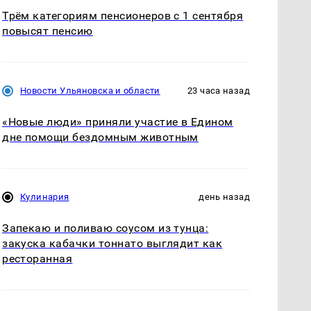
Трём категориям пенсионеров с 1 сентября
повысят пенсию
Новости Ульяновска и области
23 часа назад
«Новые люди» приняли участие в Едином
дне помощи бездомным животным
Кулинария
день назад
Запекаю и поливаю соусом из тунца:
закуска кабачки тоннато выглядит как
ресторанная