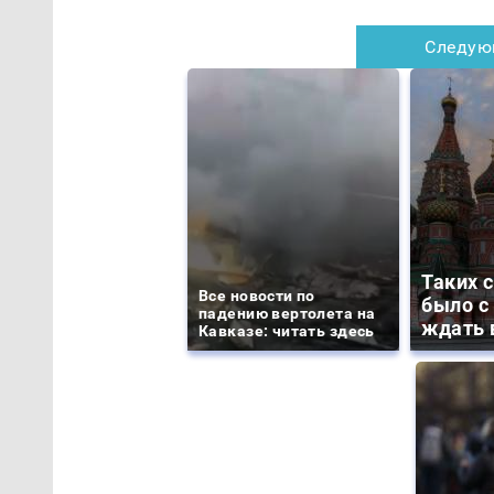
Следую
Таких 
Все новости по
было с 
падению вертолета на
ждать 
Кавказе: читать здесь