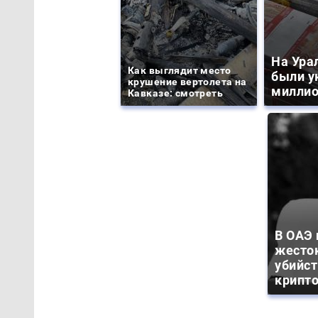
На Ура
Как выглядит место
были у
крушение вертолета на
миллио
Кавказе: смотреть
В ОАЭ
жесто
убийс
крипт