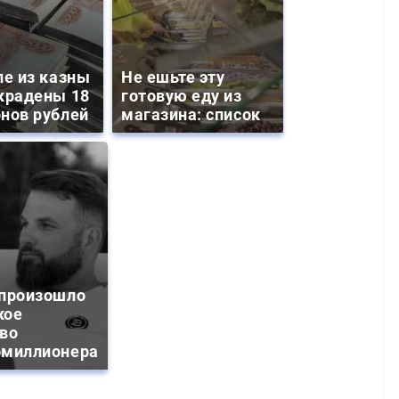
ле из казны
Не ешьте эту
крадены 18
готовую еду из
нов рублей
магазина: список
 произошло
кое
тво
омиллионера