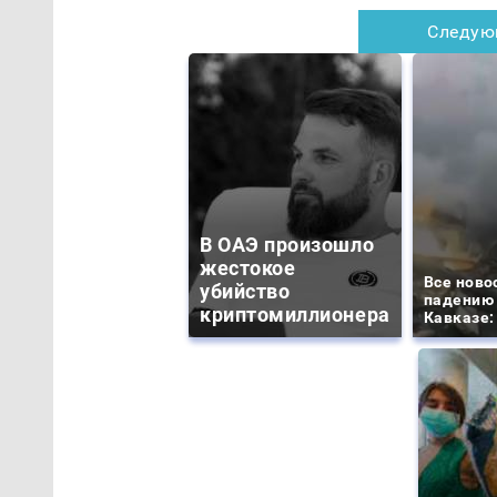
Следую
В ОАЭ произошло
жестокое
Все ново
убийство
падению 
криптомиллионера
Кавказе: