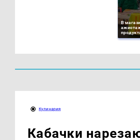
В магаз
ажиотаж
продукта
Кулинария
Кабачки нареза