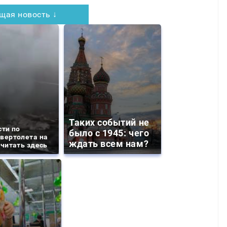
щая новость ↓
Таких событий не
сти по
было с 1945: чего
вертолета на
ждать всем нам?
 читать здесь