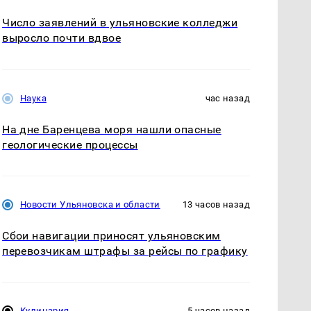
Число заявлений в ульяновские колледжи
выросло почти вдвое
Наука
час назад
На дне Баренцева моря нашли опасные
геологические процессы
Новости Ульяновска и области
13 часов назад
Сбои навигации приносят ульяновским
перевозчикам штрафы за рейсы по графику
Кулинария
5 часов назад