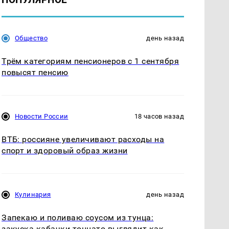
Общество
день назад
Трём категориям пенсионеров с 1 сентября
повысят пенсию
Новости России
18 часов назад
ВТБ: россияне увеличивают расходы на
спорт и здоровый образ жизни
Кулинария
день назад
Запекаю и поливаю соусом из тунца:
закуска кабачки тоннато выглядит как